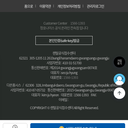
홈으로
이용약관
개인정보처리방침
관리자로그인
Customer Center
1566-1393
청호나이스 공식 온라인 전속점 입니다
본인인증(safe-key)발급
렌탈공식접수센터
62321 305-1205 11 261bungil hanamdaero gwangsangu gwangju
가입
사업자번호 : 410-31-51700
후기
통신판매번호 : 제2014-gwangjugwangsan-0074호
대표자 : seo ju hyung
대표번호 :
1566-1393
36
최적의
다온홈시스 / 62306 328, Imbangul-daero, Gwangsan-gu, Gwangju, Republic of Korea
사업자번호 : 410-87-05732 통신판매번호 : 2015-Gwangsan-gu, Gwangju-0047 호
대표자 : kim ju hyeon 대표번호 : 1566-1393 FAX:
이메일 :
COPYRIGHT © 렌탈공식접수센터 All Right Reserved.