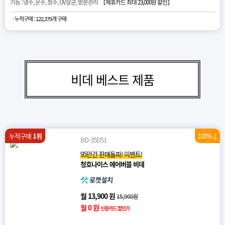
기능 : 냉수, 온수, 정수, UV살균, 방문관리 【
제휴카드 최대 23,000원 할인
】
· 누적구매 : 122,379개 구매
비데 베스트 제품
누적구매
1위
100%↓
BD-35D51
95만건 판매돌파! 이벤트!
청호나이스 에어버블 비데
월 13,900 원
15,900원
월 0 원
신용카드 할인가