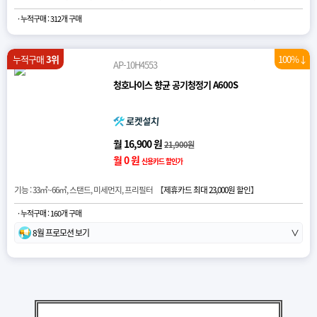
· 누적구매 : 312개 구매
누적구매
3위
100%↓
AP-10H4553
청호나이스 향균 공기청정기 A600S
월 16,900 원
21,900원
월 0 원
신용카드 할인가
기능 : 33㎡~66㎡, 스탠드, 미세먼지, 프리필터 【
제휴카드 최대 23,000원 할인
】
· 누적구매 : 160개 구매
8월 프로모션 보기
∨