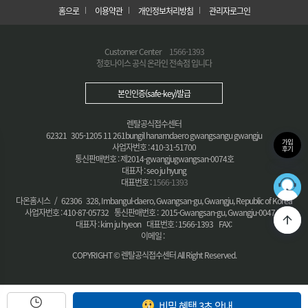
홈으로
이용약관
개인정보처리방침
관리자로그인
Customer Center
1566-1393
청호나이스 공식 온라인 전속점 입니다
본인인증(safe-key)발급
렌탈공식접수센터
62321 305-1205 11 261bungil hanamdaero gwangsangu gwangju
가입
사업자번호 : 410-31-51700
후기
통신판매번호 : 제2014-gwangjugwangsan-0074호
대표자 : seo ju hyung
대표번호 :
1566-1393
36
최적의
다온홈시스 / 62306 328, Imbangul-daero, Gwangsan-gu, Gwangju, Republic of Korea
사업자번호 : 410-87-05732 통신판매번호 : 2015-Gwangsan-gu, Gwangju-0047 호
대표자 : kim ju hyeon 대표번호 : 1566-1393 FAX:
이메일 :
COPYRIGHT © 렌탈공식접수센터 All Right Reserved.
비밀 혜택 3초 안내