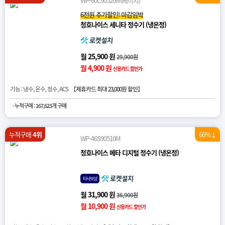
WP-60C90520M(베이지)
6천원 추가할인! 마감임박
청호나이스 세니타 정수기 (냉온정)
월 25,900 원
29,900원
월 4,900 원
신용카드 할인가
기능 : 냉수, 온수, 정수, ACS 【
제휴카드 최대 23,000원 할인
】
· 누적구매 : 167,623개 구매
누적구매
4위
66%↓
WP-46S90510M
청호나이스 메타 디지털 정수기 (냉온정)
타사보상
월 31,900 원
36,900원
월 10,900 원
신용카드 할인가