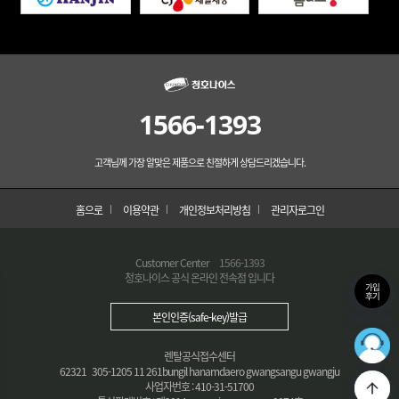
1566-1393
고객님께 가장 알맞은 제품으로 친절하게 상담드리겠습니다.
홈으로
이용약관
개인정보처리방침
관리자로그인
Customer Center
1566-1393
청호나이스 공식 온라인 전속점 입니다
가입
후기
본인인증(safe-key)발급
36
최적의
렌탈공식접수센터
62321 305-1205 11 261bungil hanamdaero gwangsangu gwangju
사업자번호 : 410-31-51700