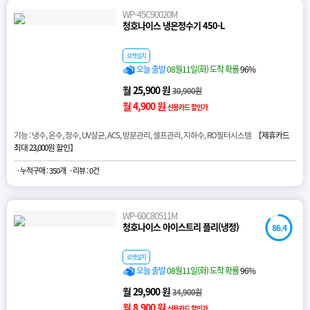
WP-45C90020M
청호나이스 냉온정수기 450-L
로켓설치
오늘 출발
08월11일(화) 도착 확률
96%
월 25,900 원
30,900원
월 4,900 원
신용카드 할인가
기능 : 냉수, 온수, 정수, UV살균, ACS, 방문관리, 셀프관리, 지하수, RO필터시스템 【
제휴카드
최대 23,000원 할인
】
· 누적구매 : 350개
· 리뷰 : 0건
WP-60C80511M
청호나이스 아이스트리 플리(냉정)
86.4
로켓설치
오늘 출발
08월11일(화) 도착 확률
96%
월 29,900 원
34,900원
월 8,900 원
신용카드 할인가