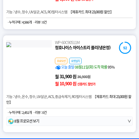
기능 : 냉수, 정수, UV살균, ACS, RO필터시스템 【
제휴카드 최대 23,000원 할인
】
· 누적구매 : 4,566개
· 리뷰 : 0건
WP-60C90511M
청호나이스 아이스트리 플리(냉온정)
92
프로모션
로켓설치
오늘 출발
08월11일(화) 도착 확률
95%
월 31,900 원
36,900원
월 10,900 원
신용카드 할인가
기능 : 냉수, 온수, 정수, UV살균, ACS, 중금속제거, RO필터시스템 【
제휴카드 최대 23,000원 할
인
】
· 누적구매 : 2,451개
· 리뷰 : 0건
8월 프로모션 보기
∨