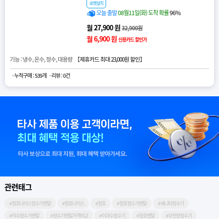
로켓설치
오늘 출발
08월11일(화) 도착 확률
96%
월 27,900 원
32,900원
월 6,900 원
신용카드 할인가
기능 : 냉수, 온수, 정수, 대용량 【
제휴카드 최대 23,000원 할인
】
· 누적구매 : 539개
· 리뷰 : 0건
관련태그
#청호나이스정수기렌탈
#청호나이스
#청호
#청호정수기렌탈
#세니타정수기
#직수정수기렌탈
#정수기렌탈가격비교
#이과수정수기
#청호렌탈
#무전원정수기