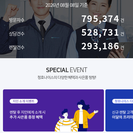
2026년 08월 08일 기준
795,374
방문자수
건
528,731
상담건수
건
293,186
렌탈건수
건
SPECIAL
EVENT
청호나이스의 다양한 혜택과 사은품 팡팡!