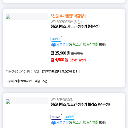
6천원 추가할인! 마감임박
WP-60C90520M(티탄)
청호나이스 세니타 정수기 (냉온정)
로켓설치
오늘 출발
08월11일(화) 도착 확률
96%
월 25,900 원
29,900원
월 4,900 원
신용카드 할인가
기능 : 냉수, 온수, 정수, ACS 【
제휴카드 최대 23,000원 할인
】
· 누적구매 : 249,623개
· 리뷰 : 95건
WP-30B90620N
청호나이스 빌트인 정수기 블리스 (냉온정)
타사보상
로켓설치
오늘 출발
08월11일(화) 도착 확률
95%