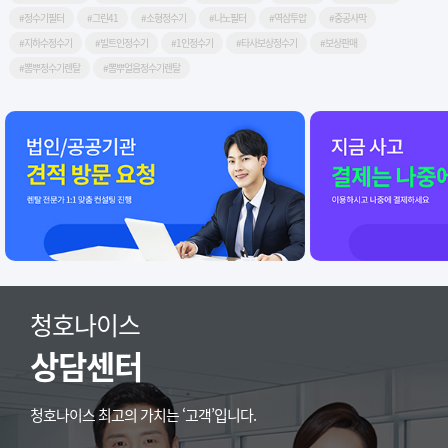
#정수기필터
#그린41
#소형정수기
#나노필터
#역삼투압
#중공사막
#지하수정수기
#빌트인정수기
#1인정수기
#타사보상정수기
#보상판매
#뽐뿌정수기렌탈
#뽐뿌얼음정수기렌탈
청호나이스
상담센터
청호나이스 최고의 가치는 ‘고객’입니다.