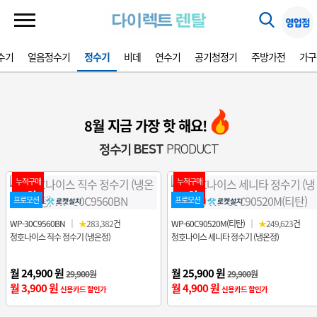
수기
얼음정수기
정수기
비데
연수기
공기청정기
주방가전
가구
8월 지금 가장 핫 해요!
정수기 BEST
PRODUCT
누적구매
누적구매
1위
2위
프로모션
프로모션
WP-30C9560BN
｜
★
283,382
건
WP-60C90520M(티탄)
｜
★
249,623
건
청호나이스 직수 정수기 (냉온정)
청호나이스 세니타 정수기 (냉온정)
월 24,900 원
월 25,900 원
29,900원
29,900원
월 3,900 원
월 4,900 원
신용카드 할인가
신용카드 할인가