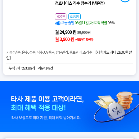
청호나이스 직수 정수기 (냉온정)
MD추천
로켓설치
오늘 출발
08월11일(화) 도착 확률
96%
월 24,900 원
29,900원
월 3,900 원
신용카드 할인가
기능 : 냉수, 온수, 정수, 직수, UV살균, 방문관리, 셀프관리, 조리수 【
제휴카드 최대 23,000원 할
인
】
· 누적구매 : 283,382개
· 리뷰 : 149건