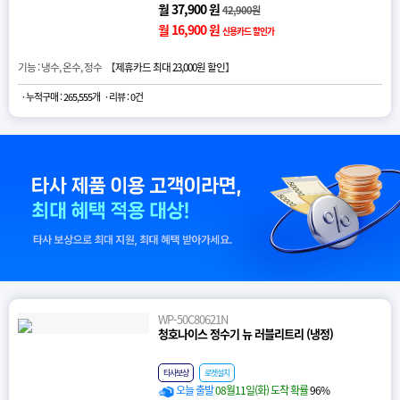
월 37,900 원
42,900원
월 16,900 원
신용카드 할인가
기능 : 냉수, 온수, 정수 【
제휴카드 최대 23,000원 할인
】
· 누적구매 : 265,555개
· 리뷰 : 0건
WP-50C80621N
청호나이스 정수기 뉴 러블리트리 (냉정)
타사보상
로켓설치
오늘 출발
08월11일(화) 도착 확률
96%