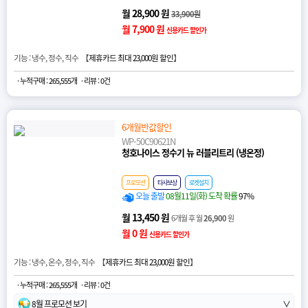
월 28,900 원
33,900원
월 7,900 원
신용카드 할인가
기능 : 냉수, 정수, 직수 【
제휴카드 최대 23,000원 할인
】
· 누적구매 : 265,555개
· 리뷰 : 0건
6개월반값할인
WP-50C90621N
청호나이스 정수기 뉴 러블리트리 (냉온정)
프로모션
타사보상
로켓설치
오늘 출발
08월11일(화) 도착 확률
97%
월 13,450 원
6개월 후 월
26,900
원
월 0 원
신용카드 할인가
기능 : 냉수, 온수, 정수, 직수 【
제휴카드 최대 23,000원 할인
】
· 누적구매 : 265,555개
· 리뷰 : 0건
8월 프로모션 보기
∨