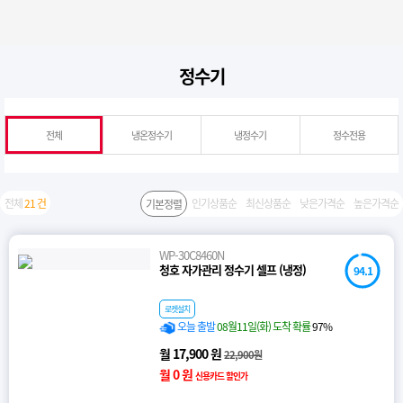
정수기
전체
냉온정수기
냉정수기
정수전용
전체
21 건
인기상품순
최신상품순
낮은가격순
높은가격순
기본정렬
WP-30C8460N
청호 자가관리 정수기 셀프 (냉정)
94.1
로켓설치
오늘 출발
08월11일(화) 도착 확률
97%
월 17,900 원
22,900원
월 0 원
신용카드 할인가