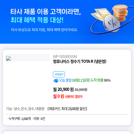
WP-50S90010M
청호나이스 정수기 TOTA R (냉온정)
로켓설치
오늘 출발
08월11일(화) 도착 확률
96%
월 20,900 원
25,900원
월 0 원
신용카드 할인가
기능 : 냉수, 온수, 정수, 대용량 【
제휴카드 최대 23,000원 할인
】
· 누적구매 : 1,068개
· 리뷰 : 0건