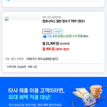
WP-43C60000M
청호나이스 일반 정수기 TIDY (정수)
타사보상
로켓설치
오늘 출발
08월11일(화) 도착 확률
96%
월 21,900 원
26,900원
월 900 원
신용카드 할인가
기능 : 정수, 지하수 【
제휴카드 최대 23,000원 할인
】
· 누적구매 : 73,224개
· 리뷰 : 0건