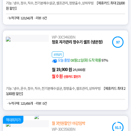
기능 : 냉수, 정수, 직수, 전기분해수살균, 셀프관리, 정량출수, 상하무빙 【
제휴카드 최대 23,000
원 할인
】
· 누적구매 : 123,542개
· 리뷰 : 0건
WP-30C9460BN
청호 자가관리 정수기 셀프 (냉온정)
97
로켓설치
오늘 출발
08월11일(화) 도착 확률
97%
월 19,900 원
24,900원
월 0 원
신용카드 할인가
기능 : 냉수, 온수, 정수, 직수, 전기분해수살균, 정량출수, 셀프관리, 상하무빙 【
제휴카드 최대 2
3,000원 할인
】
· 누적구매 : 123,456개
· 리뷰 : 0건
역대최저가
월 3천원할인! 마감임박
91.5
WP-30C9560BN