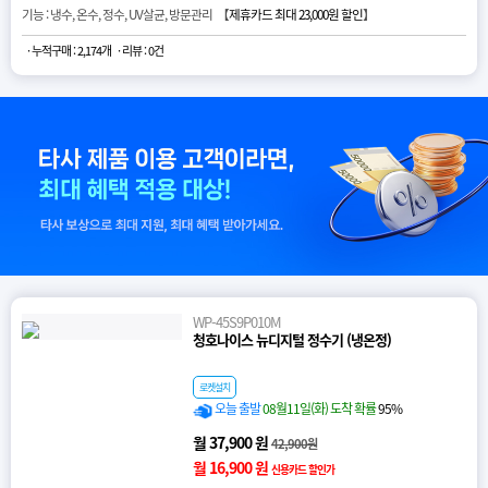
기능 : 냉수, 온수, 정수, UV살균, 방문관리 【
제휴카드 최대 23,000원 할인
】
· 누적구매 : 2,174개
· 리뷰 : 0건
WP-45S9P010M
청호나이스 뉴디지털 정수기 (냉온정)
로켓설치
오늘 출발
08월11일(화) 도착 확률
95%
월 37,900 원
42,900원
월 16,900 원
신용카드 할인가