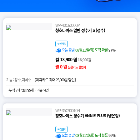
WP-40C60000M
청호나이스 일반 정수기 S (정수)
로켓설치
오늘 출발
08월11일(화) 도착 확률
97%
월 13,900 원
16,900원
월 0 원
신용카드 할인가
기능 : 정수, 지하수 【
제휴카드 최대 23,000원 할인
】
· 누적구매 : 28,795개
· 리뷰 : 4건
WP-35C90010N
청호나이스 정수기 ANNIE PLUS (냉온정)
로켓설치
오늘 출발
08월11일(화) 도착 확률
96%