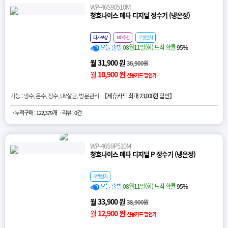
WP-46S90510M
청호나이스 메타 디지털 정수기 (냉온정)
타사보상
MD추천
로켓설치
오늘 출발
08월11일(화) 도착 확률
95%
월 31,900 원
36,900원
월 10,900 원
신용카드 할인가
기능 : 냉수, 온수, 정수, UV살균, 방문관리 【
제휴카드 최대 23,000원 할인
】
· 누적구매 : 122,379개
· 리뷰 : 0건
WP-46S9P510M
청호나이스 메타 디지털 P 정수기 (냉온정)
로켓설치
오늘 출발
08월11일(화) 도착 확률
95%
월 33,900 원
38,900원
월 12,900 원
신용카드 할인가