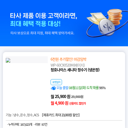
6천원 추가할인! 마감임박
WP-60C90520M(베이지)
청호나이스 세니타 정수기 (냉온정)
로켓설치
오늘 출발
08월11일(화) 도착 확률
96%
월 25,900 원
29,900원
월 4,900 원
신용카드 할인가
기능 : 냉수, 온수, 정수, ACS 【
제휴카드 최대 23,000원 할인
】
· 누적구매 : 167,623개
· 리뷰 : 67건