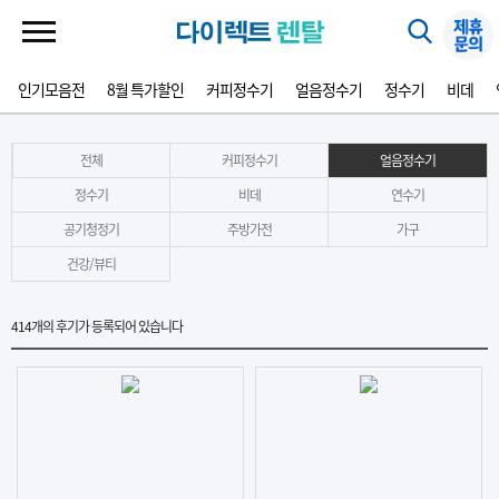
인기모음전
8월 특가할인
커피정수기
얼음정수기
정수기
비데
전체
커피정수기
얼음정수기
정수기
비데
연수기
공기청정기
주방가전
가구
건강/뷰티
414
개의 후기가 등록되어 있습니다