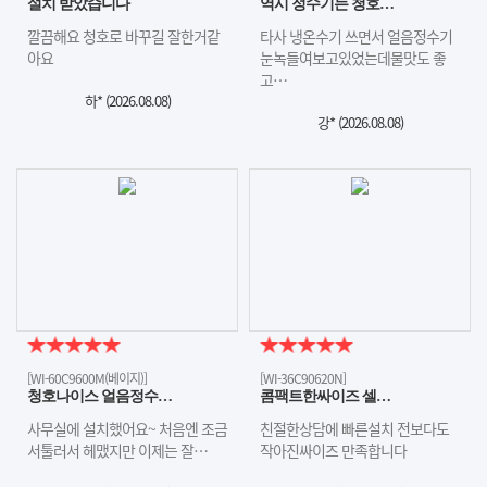
설치 받았습니다
역시 정수기는 청호…
깔끔해요 청호로 바꾸길 잘한거같
타사 냉온수기 쓰면서 얼음정수기
아요
눈녹들여보고있었는데물맛도 좋
고…
하* (
2026.08.08
)
강* (
2026.08.08
)
[WI-60C9600M(베이지)]
[WI-36C90620N]
청호나이스 얼음정수…
콤팩트한싸이즈 셀…
사무실에 설치했어요~ 처음엔 조금
친절한상담에 빠른설치 전보다도
서툴러서 헤맸지만 이제는 잘…
작아진싸이즈 만족합니다