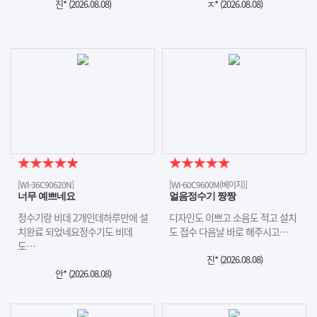
진* (
2026.08.08
)
ㅈ* (
2026.08.08
)
[WI-36C90620N]
[WI-60C9600M(베이지)]
너무 예쁘네요
얼음정수기 짱짱
정수기랑 비데 2개인데하루만에 설
디자인도 이쁘고 소음도 적고 설치
치완료 되었네요정수기도 비데
도 접수 다음날 바로 해주시고…
도…
진* (
2026.08.08
)
안* (
2026.08.08
)