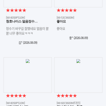
[WI-80S9P510M]
[WI-53C9600M]
청호나이스 얼음정수…
좋아요
정수기 바꾸길 잘했네요 얼음이 콸
좋아요
콸 너무 좋아요ㅋㅋㅋ
좋* (
2026.08.09
)
김* (
2026.08.09
)
[WI-80S9P510M]
[WI-60C9600M(티탄)]