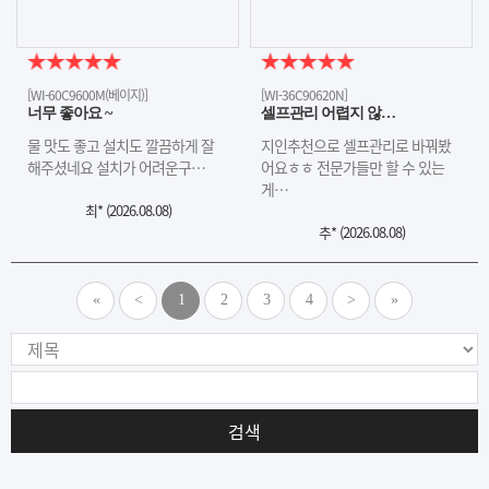
[WI-60C9600M(베이지)]
[WI-36C90620N]
너무 좋아요 ~
셀프관리 어렵지 않…
물 맛도 좋고 설치도 깔끔하게 잘
지인추천으로 셀프관리로 바꿔봤
해주셨네요 설치가 어려운구…
어요ㅎㅎ 전문가들만 할 수 있는
게…
최* (
2026.08.08
)
추* (
2026.08.08
)
«
<
1
2
3
4
>
»
검색