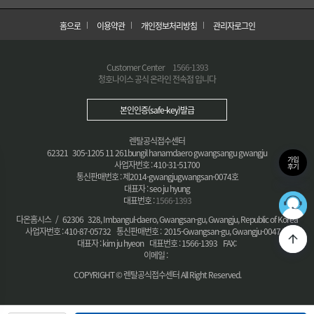
홈으로
이용약관
개인정보처리방침
관리자로그인
Customer Center
1566-1393
청호나이스 공식 온라인 전속점 입니다
본인인증(safe-key)발급
렌탈공식접수센터
62321 305-1205 11 261bungil hanamdaero gwangsangu gwangju
가입
사업자번호 : 410-31-51700
후기
통신판매번호 : 제2014-gwangjugwangsan-0074호
대표자 : seo ju hyung
대표번호 :
1566-1393
36
최적의
다온홈시스 / 62306 328, Imbangul-daero, Gwangsan-gu, Gwangju, Republic of Korea
사업자번호 : 410-87-05732 통신판매번호 : 2015-Gwangsan-gu, Gwangju-0047 호
대표자 : kim ju hyeon 대표번호 : 1566-1393 FAX:
이메일 :
COPYRIGHT © 렌탈공식접수센터 All Right Reserved.